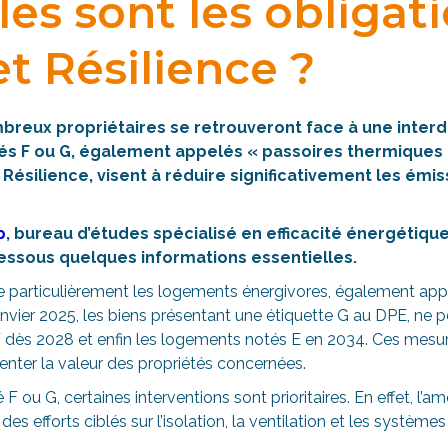
les sont les obligat
et Résilience ?
breux propriétaires se retrouveront face à une interdi
s F ou G, également appelés « passoires thermiques ».
t Résilience, visent à réduire significativement les émi
p
, bureau d’études spécialisé en efficacité énergétiq
dessous quelques informations essentielles.
e particulièrement les logements énergivores, également ap
janvier 2025, les biens présentant une étiquette G au DPE, ne p
s F dès 2028 et enfin les logements notés E en 2034. Ces mes
nter la valeur des propriétés concernées.
F ou G, certaines interventions sont prioritaires. En effet, l’am
s efforts ciblés sur l’isolation, la ventilation et les système